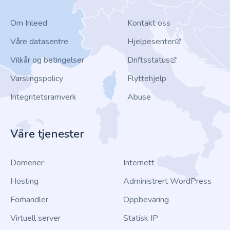
Om Inleed
Kontakt oss
Våre datasentre
Hjelpesenter
Vilkår og betingelser
Driftsstatus
Varslingspolicy
Flyttehjelp
Integritetsramverk
Abuse
Våre tjenester
Domener
Internett
Hosting
Administrert WordPress
Forhandler
Oppbevaring
Virtuell server
Statisk IP