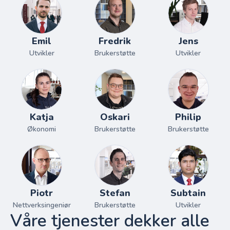
Emil
Fredrik
Jens
Utvikler
Brukerstøtte
Utvikler
Katja
Oskari
Philip
Økonomi
Brukerstøtte
Brukerstøtte
Piotr
Stefan
Subtain
Nettverksingeniør
Brukerstøtte
Utvikler
Våre tjenester dekker alle