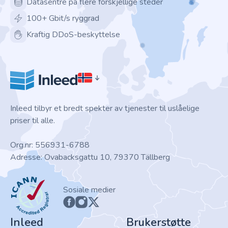
Datasentre på flere forskjellige steder
100+ Gbit/s ryggrad
Kraftig DDoS-beskyttelse
Inleed tilbyr et bredt spekter av tjenester til uslåelige
priser til alle.
Org.nr: 556931-6788
Adresse: Ovabacksgattu 10, 79370 Tällberg
ICANN
Sosiale medier
Inleed
Brukerstøtte