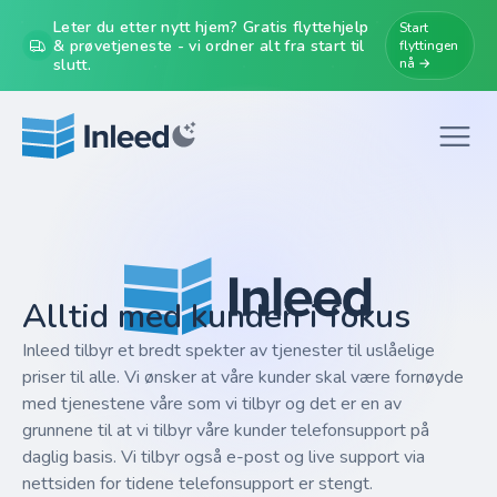
Leter du etter nytt hjem? Gratis flyttehjelp
Start
& prøvetjeneste - vi ordner alt fra start til
flyttingen
slutt.
nå →
Alltid med kunden i fokus
Inleed tilbyr et bredt spekter av tjenester til uslåelige
priser til alle. Vi ønsker at våre kunder skal være fornøyde
med tjenestene våre som vi tilbyr og det er en av
grunnene til at vi tilbyr våre kunder telefonsupport på
daglig basis. Vi tilbyr også e-post og live support via
nettsiden for tidene telefonsupport er stengt.