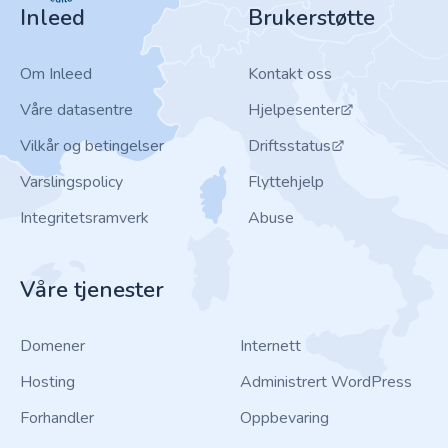
Inleed
Brukerstøtte
Om Inleed
Kontakt oss
Våre datasentre
Hjelpesenter
Vilkår og betingelser
Driftsstatus
Varslingspolicy
Flyttehjelp
Integritetsramverk
Abuse
Våre tjenester
Domener
Internett
Hosting
Administrert WordPress
Forhandler
Oppbevaring