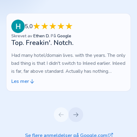
5,0
Skrevet av
Ethen D.
På
Google
Top. Freakin'. Notch.
Had many hotel/domain lives. with the years. The only
bad thing is that I didn't switch to Inleed earlier. Inleed
is far, far above standard. Actually has nothing
negative at all, which is a strange feeling. Top.
Les mer
Freakin'. Notch.
Se flere anmeldelser på Google.com