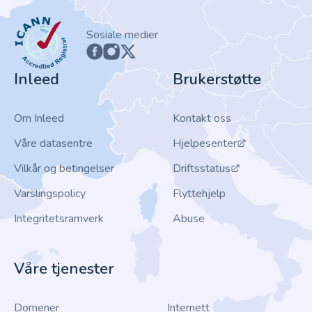
ICANN
Sosiale medier
Inleed
Brukerstøtte
Om Inleed
Kontakt oss
Våre datasentre
Hjelpesenter
Vilkår og betingelser
Driftsstatus
Varslingspolicy
Flyttehjelp
Integritetsramverk
Abuse
Våre tjenester
Domener
Internett