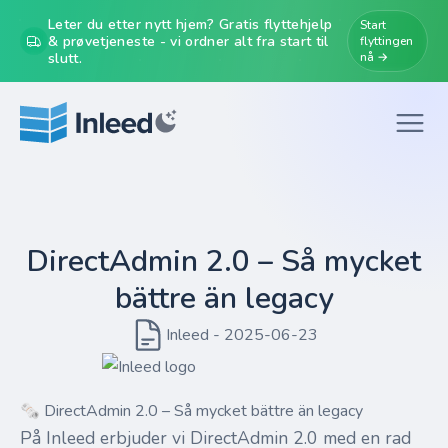
Leter du etter nytt hjem? Gratis flyttehjelp
Start
& prøvetjeneste - vi ordner alt fra start til
flyttingen
slutt.
nå →
DirectAdmin 2.0 – Så mycket
bättre än legacy
Inleed - 2025-06-23
🗞️ DirectAdmin 2.0 – Så mycket bättre än legacy
På Inleed erbjuder vi DirectAdmin 2.0 med en rad