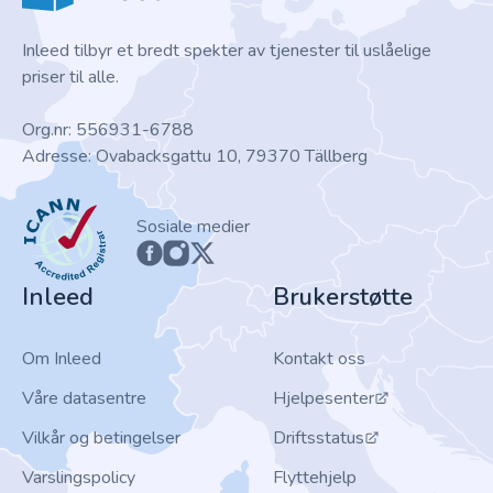
Inleed tilbyr et bredt spekter av tjenester til uslåelige
priser til alle.
Org.nr: 556931-6788
Adresse: Ovabacksgattu 10, 79370 Tällberg
ICANN
Sosiale medier
Inleed
Brukerstøtte
Om Inleed
Kontakt oss
Våre datasentre
Hjelpesenter
Vilkår og betingelser
Driftsstatus
Varslingspolicy
Flyttehjelp