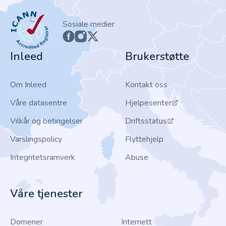
ICANN
Sosiale medier
Inleed
Brukerstøtte
Om Inleed
Kontakt oss
Våre datasentre
Hjelpesenter
Vilkår og betingelser
Driftsstatus
Varslingspolicy
Flyttehjelp
Integritetsramverk
Abuse
Våre tjenester
Domener
Internett