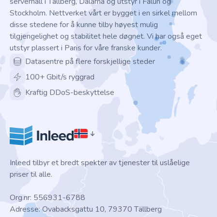
serverhall i Tällberg, Dalarna og utstyr i Falun og
Stockholm. Nettverket vårt er bygget i en sirkel mellom
disse stedene for å kunne tilby høyest mulig
tilgjengelighet og stabilitet hele døgnet. Vi har også eget
utstyr plassert i Paris for våre franske kunder.
Datasentre på flere forskjellige steder
100+ Gbit/s ryggrad
Kraftig DDoS-beskyttelse
Inleed tilbyr et bredt spekter av tjenester til uslåelige
priser til alle.
Org.nr: 556931-6788
Adresse: Ovabacksgattu 10, 79370 Tällberg