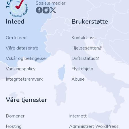
Sosiale medier
Inleed
Brukerstøtte
Om Inleed
Kontakt oss
Våre datasentre
Hjelpesenter
Vilkår og betingelser
Driftsstatus
Varslingspolicy
Flyttehjelp
Integritetsramverk
Abuse
Våre tjenester
Domener
Internett
Hosting
Administrert WordPress