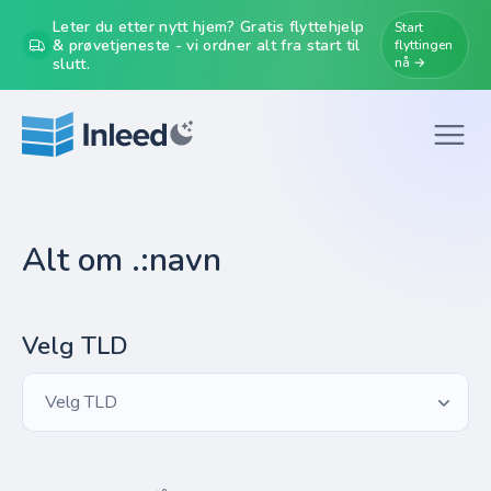
Leter du etter nytt hjem? Gratis flyttehjelp
Start
& prøvetjeneste - vi ordner alt fra start til
flyttingen
slutt.
nå →
Alt om .:navn
Velg TLD
Velg TLD