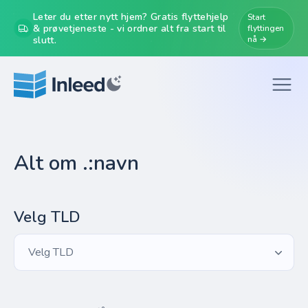
Leter du etter nytt hjem? Gratis flyttehjelp
Start
& prøvetjeneste - vi ordner alt fra start til
flyttingen
slutt.
nå →
Alt om .:navn
Velg TLD
Velg TLD