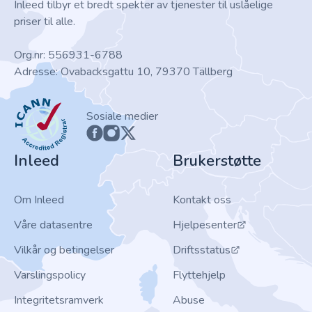
Inleed tilbyr et bredt spekter av tjenester til uslåelige
priser til alle.
Org.nr: 556931-6788
Adresse: Ovabacksgattu 10, 79370 Tällberg
ICANN
Sosiale medier
Inleed
Brukerstøtte
Om Inleed
Kontakt oss
Våre datasentre
Hjelpesenter
Vilkår og betingelser
Driftsstatus
Varslingspolicy
Flyttehjelp
Integritetsramverk
Abuse