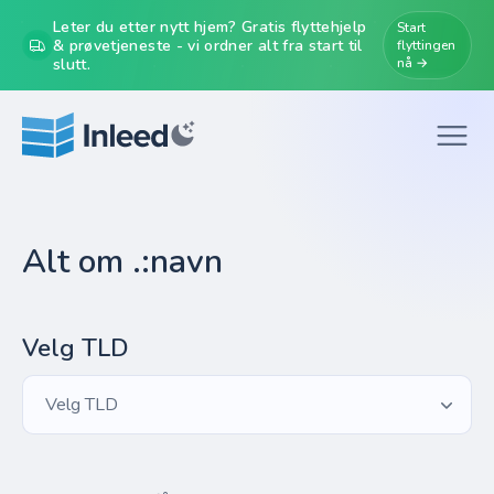
Leter du etter nytt hjem? Gratis flyttehjelp
Start
& prøvetjeneste - vi ordner alt fra start til
flyttingen
slutt.
nå →
Alt om .:navn
Velg TLD
Velg TLD