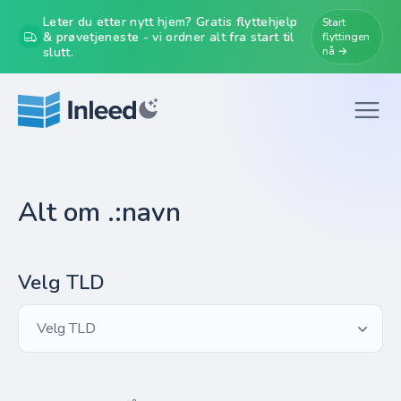
Leter du etter nytt hjem? Gratis flyttehjelp
Start
& prøvetjeneste - vi ordner alt fra start til
flyttingen
slutt.
nå →
Alt om .:navn
Velg TLD
Velg TLD