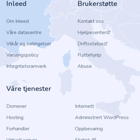
Inleed
Brukerstøtte
Om Inleed
Kontakt oss
Våre datasentre
Hjelpesenter
Vilkår og betingelser
Driftsstatus
Varslingspolicy
Flyttehjelp
Integritetsramverk
Abuse
Våre tjenester
Domener
Internett
Hosting
Administrert WordPress
Forhandler
Oppbevaring