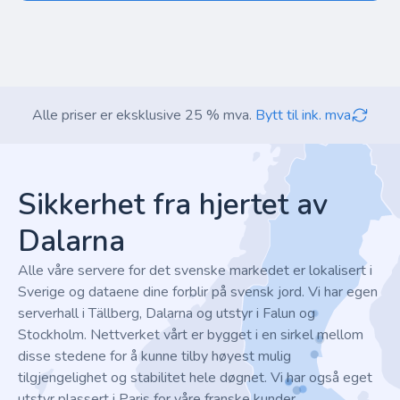
Alle priser er eksklusive 25 % mva.
Bytt til ink. mva
Footer
Sikkerhet fra hjertet av
Dalarna
Alle våre servere for det svenske markedet er lokalisert i
Sverige og dataene dine forblir på svensk jord. Vi har egen
serverhall i Tällberg, Dalarna og utstyr i Falun og
Stockholm. Nettverket vårt er bygget i en sirkel mellom
disse stedene for å kunne tilby høyest mulig
tilgjengelighet og stabilitet hele døgnet. Vi har også eget
utstyr plassert i Paris for våre franske kunder.