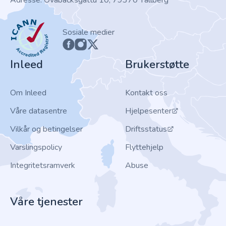
Adresse: Ovabacksgattu 10, 79370 Tällberg
ICANN
Sosiale medier
Inleed
Brukerstøtte
Om Inleed
Kontakt oss
Våre datasentre
Hjelpesenter
Vilkår og betingelser
Driftsstatus
Varslingspolicy
Flyttehjelp
Integritetsramverk
Abuse
Våre tjenester