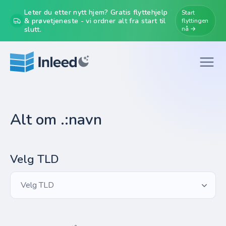
Leter du etter nytt hjem? Gratis flyttehjelp
Start
& prøvetjeneste - vi ordner alt fra start til
flyttingen
slutt.
nå →
Alt om .:navn
Velg TLD
Velg TLD