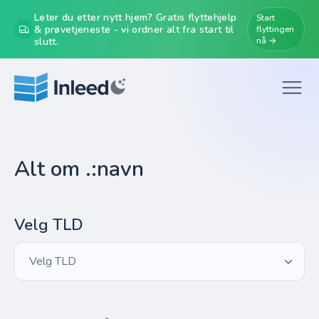
Leter du etter nytt hjem? Gratis flyttehjelp
Start
& prøvetjeneste - vi ordner alt fra start til
flyttingen
slutt.
nå →
Alt om .:navn
Velg TLD
Velg TLD