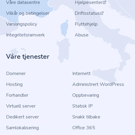
Våre datasentre
Hjelpesenter
Vilkår og betingelser
Driftsstatus
Varslingspolicy
Flyttehjelp
Integritetsramverk
Abuse
Våre tjenester
Domener
Internett
Hosting
Administrert WordPress
Forhandler
Oppbevaring
Virtuell server
Statisk IP
Dedikert server
Snakk tilbake
Samlokalisering
Office 365