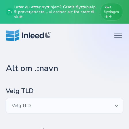
Leter du etter nytt hjem? Gratis flyttehjelp
Start
& prøvetjeneste - vi ordner alt fra start til
flyttingen
slutt.
nå →
Alt om .:navn
Velg TLD
Velg TLD