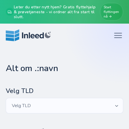
Leter du etter nytt hjem? Gratis flyttehjelp
Start
& prøvetjeneste - vi ordner alt fra start til
flyttingen
slutt.
nå →
Alt om .:navn
Velg TLD
Velg TLD