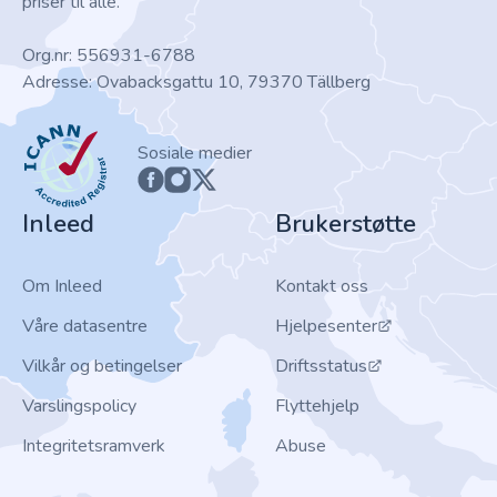
priser til alle.
Org.nr: 556931-6788
Adresse: Ovabacksgattu 10, 79370 Tällberg
ICANN
Sosiale medier
Inleed
Brukerstøtte
Om Inleed
Kontakt oss
Våre datasentre
Hjelpesenter
Vilkår og betingelser
Driftsstatus
Varslingspolicy
Flyttehjelp
Integritetsramverk
Abuse