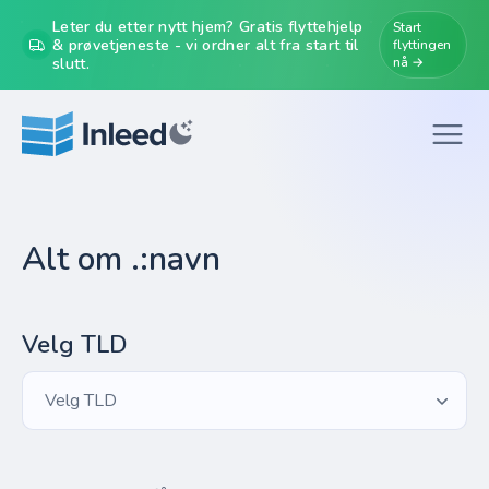
Leter du etter nytt hjem? Gratis flyttehjelp
Start
& prøvetjeneste - vi ordner alt fra start til
flyttingen
slutt.
nå →
Alt om .:navn
Velg TLD
Velg TLD