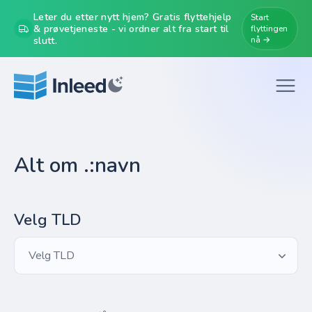
Leter du etter nytt hjem? Gratis flyttehjelp
Start
& prøvetjeneste - vi ordner alt fra start til
flyttingen
slutt.
nå →
Alt om .:navn
Velg TLD
Velg TLD