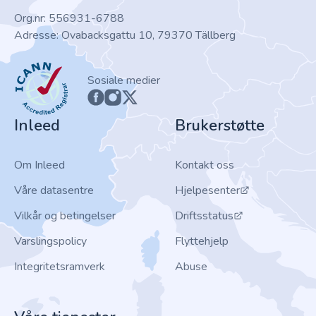
Org.nr: 556931-6788
Adresse: Ovabacksgattu 10, 79370 Tällberg
ICANN
Sosiale medier
Inleed
Brukerstøtte
Om Inleed
Kontakt oss
Våre datasentre
Hjelpesenter
Vilkår og betingelser
Driftsstatus
Varslingspolicy
Flyttehjelp
Integritetsramverk
Abuse