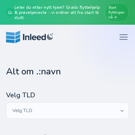
Leter du etter nytt hjem? Gratis flyttehjelp
Start
& prøvetjeneste - vi ordner alt fra start til
flyttingen
slutt.
nå →
Alt om .:navn
Velg TLD
Velg TLD