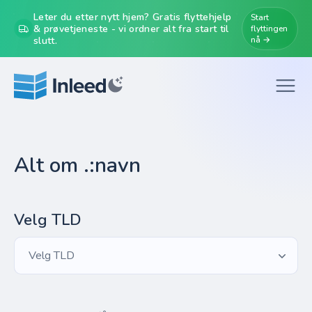
Leter du etter nytt hjem? Gratis flyttehjelp
Start
& prøvetjeneste - vi ordner alt fra start til
flyttingen
slutt.
nå →
Alt om .:navn
Velg TLD
Velg TLD