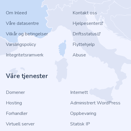
Om Inleed
Kontakt oss
Våre datasentre
Hjelpesenter
Vilkår og betingelser
Driftsstatus
Varslingspolicy
Flyttehjelp
Integritetsramverk
Abuse
Våre tjenester
Domener
Internett
Hosting
Administrert WordPress
Forhandler
Oppbevaring
Virtuell server
Statisk IP