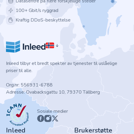
Datasentre på flere forskjellige steder
100+ Gbit/s ryggrad
Kraftig DDoS-beskyttelse
Inleed tilbyr et bredt spekter av tjenester til uslåelige
priser til alle.
Org.nr: 556931-6788
Adresse: Ovabacksgattu 10, 79370 Tällberg
ICANN
Sosiale medier
Inleed
Brukerstøtte