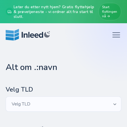
Leter du etter nytt hjem? Gratis flyttehjelp
Start
& prøvetjeneste - vi ordner alt fra start til
flyttingen
slutt.
nå →
Alt om .:navn
Velg TLD
Velg TLD