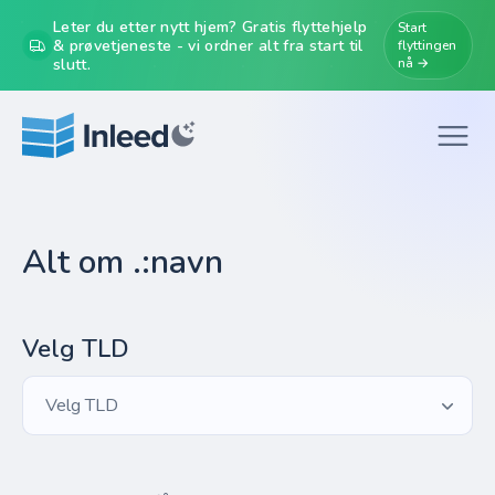
Leter du etter nytt hjem? Gratis flyttehjelp
Start
& prøvetjeneste - vi ordner alt fra start til
flyttingen
slutt.
nå →
Alt om .:navn
Velg TLD
Velg TLD