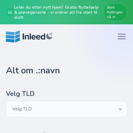
Leter du etter nytt hjem? Gratis flyttehjelp
Start
& prøvetjeneste - vi ordner alt fra start til
flyttingen
slutt.
nå →
Alt om .:navn
Velg TLD
Velg TLD