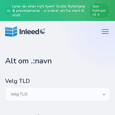
Leter du etter nytt hjem? Gratis flyttehjelp
Start
& prøvetjeneste - vi ordner alt fra start til
flyttingen
slutt.
nå →
Alt om .:navn
Velg TLD
Velg TLD