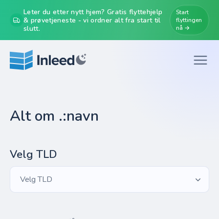
Leter du etter nytt hjem? Gratis flyttehjelp
Start
& prøvetjeneste - vi ordner alt fra start til
flyttingen
slutt.
nå →
Alt om .:navn
Velg TLD
Velg TLD