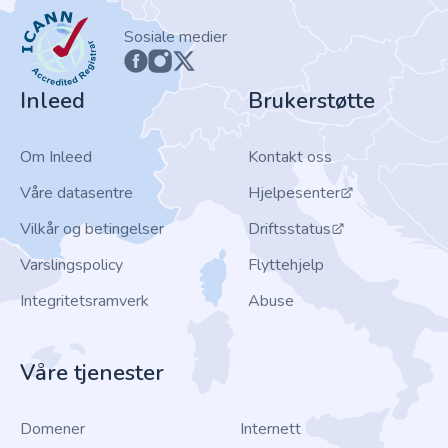
ICANN
Sosiale medier
Inleed
Brukerstøtte
Om Inleed
Kontakt oss
Våre datasentre
Hjelpesenter
Vilkår og betingelser
Driftsstatus
Varslingspolicy
Flyttehjelp
Integritetsramverk
Abuse
Våre tjenester
Domener
Internett